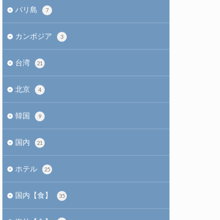
バリ島
7
カンボジア
3
台湾
21
北京
4
韓国
9
国内
21
ホテル
25
国内【食】
35