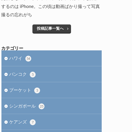
するのは iPhone。この頃は動画ばかり撮って写真
撮るの忘れがち
投稿記事一覧へ
カテゴリー
ハワイ
54
バンコク
5
プーケット
5
シンガポール
25
ケアンズ
7