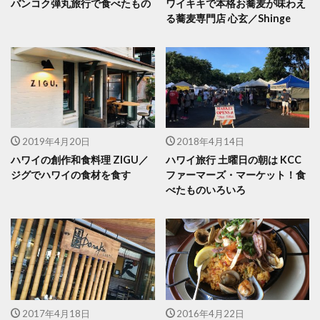
バンコク弾丸旅行で食べたもの
ワイキキで本格お蕎麦が味わえ
る蕎麦専門店 心玄／Shinge
2019年4月20日
2018年4月14日
ハワイの創作和食料理 ZIGU／
ハワイ旅行 土曜日の朝は KCC
ジグでハワイの食材を食す
ファーマーズ・マーケット！食
べたものいろいろ
2017年4月18日
2016年4月22日