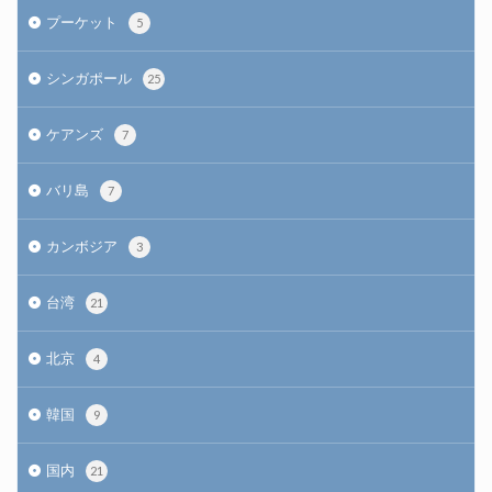
プーケット
5
シンガポール
25
ケアンズ
7
バリ島
7
カンボジア
3
台湾
21
北京
4
韓国
9
国内
21