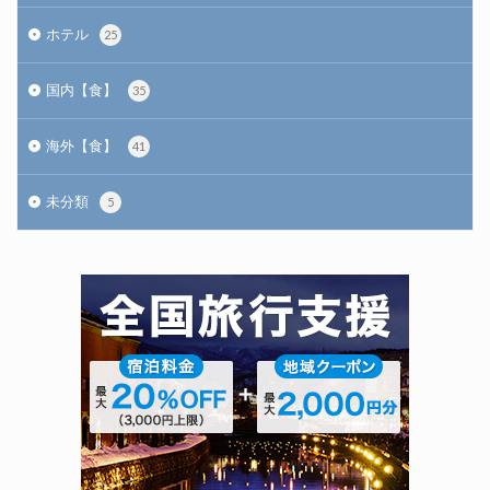
ホテル
25
国内【食】
35
海外【食】
41
未分類
5