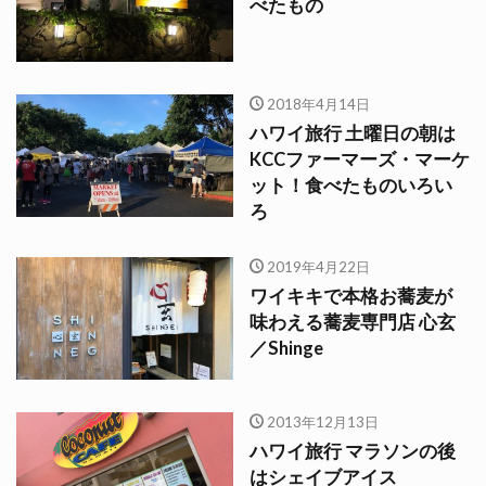
べたもの
2018年4月14日
ハワイ旅行 土曜日の朝は
KCCファーマーズ・マーケ
ット！食べたものいろい
ろ
2019年4月22日
ワイキキで本格お蕎麦が
味わえる蕎麦専門店 心玄
／Shinge
2013年12月13日
ハワイ旅行 マラソンの後
はシェイブアイス