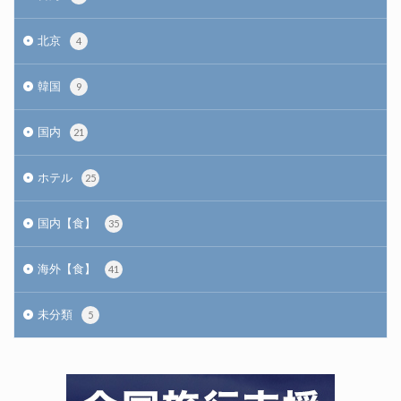
北京
4
韓国
9
国内
21
ホテル
25
国内【食】
35
海外【食】
41
未分類
5