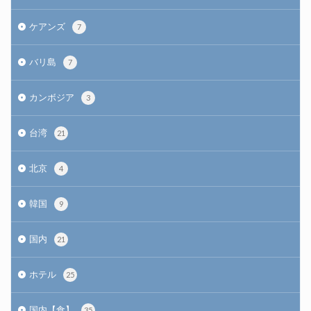
ケアンズ
7
バリ島
7
カンボジア
3
台湾
21
北京
4
韓国
9
国内
21
ホテル
25
国内【食】
35