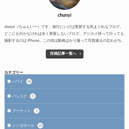
chunyi
chunyi（ちゅんいー）です。旅行にいけば更新する気まぐれなブログ。
どこにも行かなければ全く更新しないブログ。デジカメ持って行っても
撮影するのは iPhone。この頃は動画ばかり撮って写真撮るの忘れがち
投稿記事一覧へ
カテゴリー
ハワイ
54
バンコク
5
プーケット
5
シンガポール
25