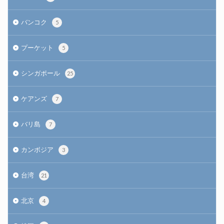
バンコク
5
プーケット
5
シンガポール
25
ケアンズ
7
バリ島
7
カンボジア
3
台湾
21
北京
4