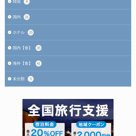
韓国
9
国内
21
ホテル
25
国内【食】
35
海外【食】
41
未分類
5