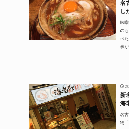
名
し
味噌
のも
べた
事が
2
新
海
名古
物「