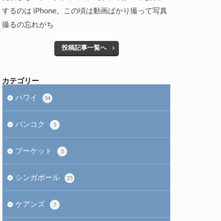
するのは iPhone。この頃は動画ばかり撮って写真
撮るの忘れがち
投稿記事一覧へ
カテゴリー
ハワイ
54
バンコク
5
プーケット
5
シンガポール
25
ケアンズ
7