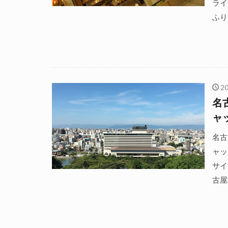
ライ
ふり
2
名
ャ
名古
ャッ
サイ
古屋