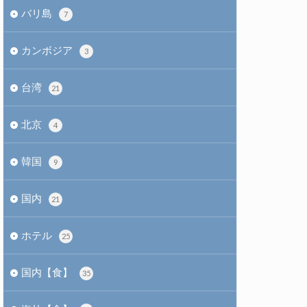
バリ島
7
カンボジア
3
台湾
21
北京
4
韓国
9
国内
21
ホテル
25
国内【食】
35