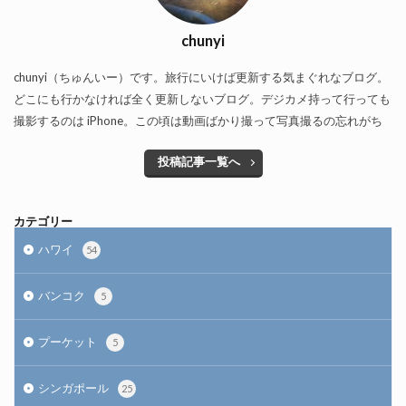
chunyi
chunyi（ちゅんいー）です。旅行にいけば更新する気まぐれなブログ。
どこにも行かなければ全く更新しないブログ。デジカメ持って行っても
撮影するのは iPhone。この頃は動画ばかり撮って写真撮るの忘れがち
投稿記事一覧へ
カテゴリー
ハワイ
54
バンコク
5
プーケット
5
シンガポール
25