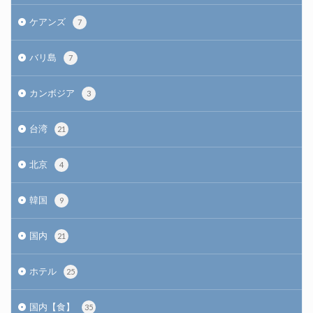
ケアンズ
7
バリ島
7
カンボジア
3
台湾
21
北京
4
韓国
9
国内
21
ホテル
25
国内【食】
35