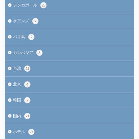
シンガポール
25
ケアンズ
7
バリ島
7
カンボジア
3
台湾
21
北京
4
韓国
9
国内
21
ホテル
25