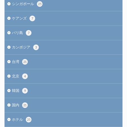
シンガポール
25
ケアンズ
7
バリ島
7
カンボジア
3
台湾
21
北京
4
韓国
9
国内
21
ホテル
25