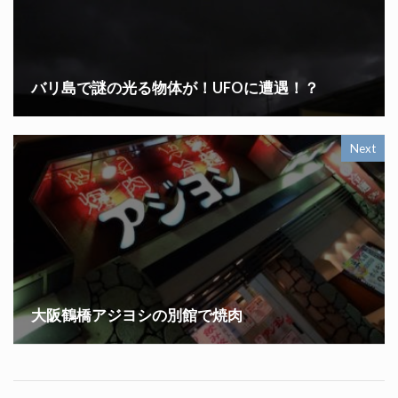
バリ島で謎の光る物体が！UFOに遭遇！？
Next
大阪鶴橋アジヨシの別館で焼肉