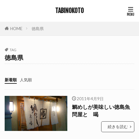
TABINOKOTO
HOME
徳島県
TAG
徳島県
新着順
人気順
2011年4月9日
鯛めしが美味しい徳島魚
問屋とゝ喝
続きを読む