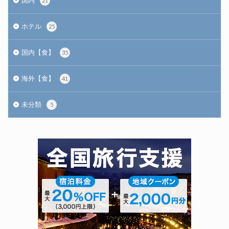
国内
21
ホテル
25
国内【食】
35
海外【食】
41
未分類
5