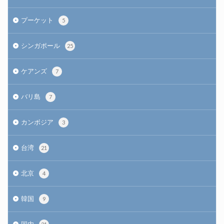
プーケット
5
シンガポール
25
ケアンズ
7
バリ島
7
カンボジア
3
台湾
21
北京
4
韓国
9