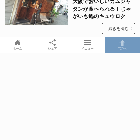
大阪でおいしいカムジャ
タンが食べられる！じゃ
がいも鍋のキュウロク
続きを読む
ホーム
シェア
メニュー
TOPへ
2015年1月3日
お正月も寿司ざんまいで
す
続きを読む
2014年12月25日
クリスマスは、すしざん
まいで寿司ざんまい
続きを読む