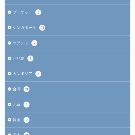
プーケット
5
シンガポール
25
ケアンズ
7
バリ島
7
カンボジア
3
台湾
21
北京
4
韓国
9