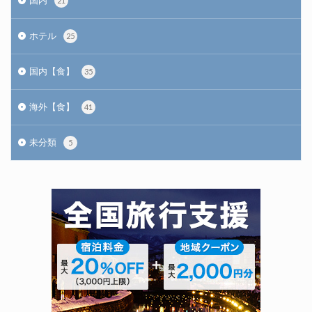
国内
21
ホテル
25
国内【食】
35
海外【食】
41
未分類
5